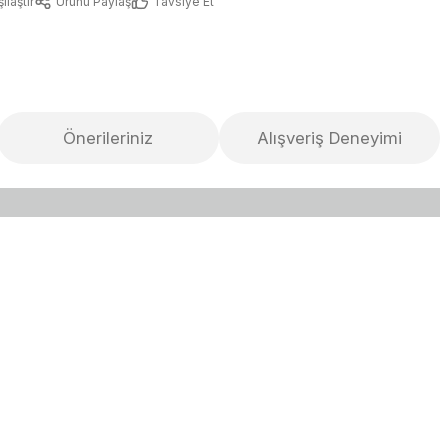
ılaştır
Ürünü Paylaş
Tavsiye Et
Önerileriniz
Alışveriş Deneyimi
lirsiniz.