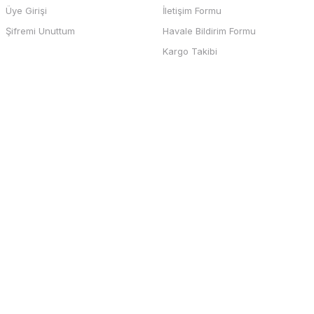
Üye Girişi
İletişim Formu
b sayfası ve odeme kolay , büyük
Şifremi Unuttum
Havale Bildirim Formu
teşekkürler
Kargo Takibi