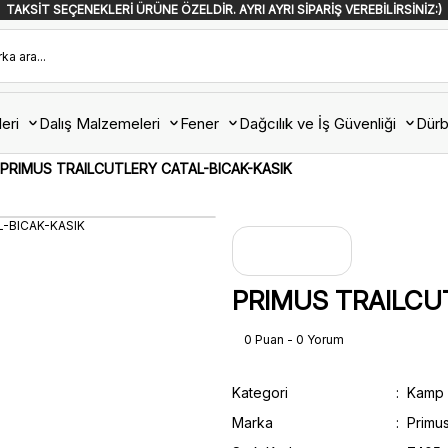
TAKSİT SEÇENEKLERİ ÜRÜNE ÖZELDİR. AYRI AYRI SİPARİŞ VEREBİLİRSİNİZ:)
eri
Dalış Malzemeleri
Fener
Dağcılık ve İş Güvenliği
Dürb
PRIMUS TRAILCUTLERY CATAL-BICAK-KASIK
PRIMUS TRAILCU
0 Puan - 0 Yorum
Kategori
Kamp 
Marka
Primu