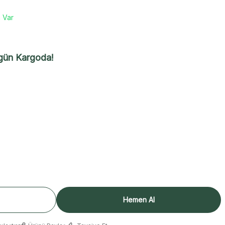
 Var
gün Kargoda!
Hemen Al