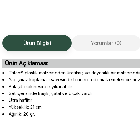
Ürün Bilgisi
Yorumlar (0)
Ürün Açıklaması:
Tritan® plastik malzemeden üretilmiş ve dayanıklı bir malzemedi
Yapışmaz kaplaması sayesinde tencere gibi malzemeleri çizmez
Bulaşık makinesinde yıkanabilir.
Set içerisinde kaşık, çatal ve bıçak vardır.
Ultra hafiftir.
Yükseklik: 21 cm
Ağırlık: 20 gr.
Gerçekten çok hızlı ve kolay bir alışverişti. Ürün bir gün sonra elime 
Bu ürünün fiyat bilgisi, resim, ürün açıklamalarında ve diğer konularda 
oldukça özenli ve ilgiliydiler. Tüm sorularıma yanıt aldım ve çözüm 
Görüş ve önerileriniz için teşekkür ederiz.