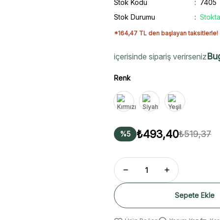
Stok Kodu
7405
Stok Durumu
Stokta
*164,47 TL den başlayan taksitlerle!
Bu
içerisinde sipariş verirseniz
Renk
₺493,40
₺519,37
%5
Sepete Ekle