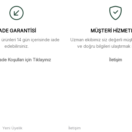
Yorum Yaz
Soru Sor
arı menü seçeneklerinde
ADE GARANTİSİ
MÜŞTERİ HİZMET
z ürünleri 14 gün içerisinde iade
Uzman ekibimiz siz değerli müşte
edebilirsiniz.
ve doğru bilgileri ulaştırmak 
m
ade Koşulları için Tıklayınız
İletişim
m
Gönder
HESABIM
BİZE ULAŞIN
Yeni Üyelik
İletişim