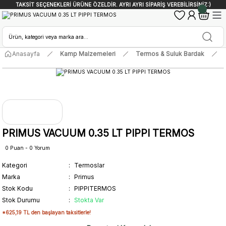
TAKSİT SEÇENEKLERİ ÜRÜNE ÖZELDİR. AYRI AYRI SİPARİŞ VEREBİLİRSİNİZ:)
Anasayfa
Kamp Malzemeleri
Termos & Suluk Bardak
PRIMUS VACUUM 0.35 LT PIPPI TERMOS
0 Puan - 0 Yorum
Kategori
Termoslar
Marka
Primus
Stok Kodu
PIPPITERMOS
Stok Durumu
Stokta Var
*625,19 TL den başlayan taksitlerle!