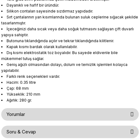
Dayanıklı ve hafif bir üründür.
Silikon contaları sayesinde sızdırmaz yapıdadır.
Sırt çantalarının yan kısımlarında bulunan suluk ceplerine sığacak şekilde
tasarlanmıştır.
İçeceğinizi daha sıcak veya daha soğuk tutmasını sağlayan çift duvarlı
yapıya sahiptir.
Butonuna tıklandığında açılır ve tekrar tıklandığında kilitlenir.
Kapak kısmı bardak olarak kullanılabilir.
Dış kısmı elektrostatik toz boyalıdır. Bu sayede eldivenle bile
mükemmel tutuş sağlar.
Geniş ağızlı olmasından dolayı, dolum ve temizlik işlemleri kolayca
yapılabilir.
Farklı renk seçenekleri vardır.
Hacim: 0.35 litre
Çap: 68 mm
Yükseklik: 210 mm
Ağırlık: 280 gr.
Yorumlar
Soru & Cevap
Bu ürüne ilk yorumu siz yapın!