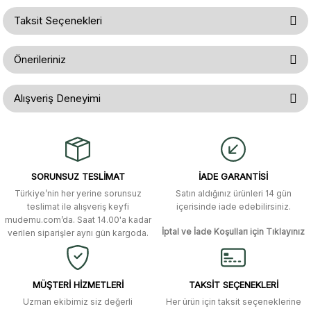
Taksit Seçenekleri
Ürün hakkında henüz soru sorulmamış.
Yorum Yaz
Önerileriniz
Soru Sor
Bu ürünün fiyat bilgisi, resim, ürün açıklamalarında ve diğer konularda
Alışveriş Deneyimi
yetersiz gördüğünüz noktaları öneri formunu kullanarak tarafımıza
iletebilirsiniz.
Görüş ve önerileriniz için teşekkür ederiz.
Gerçekten çok hızlı ve kolay bir
alışverişti. Ürün bir gün sonra elime
ulaştı. Mağaza yetkilileri oldukça
Ürün resmi kalitesiz, bozuk veya görüntülenemiyor.
özenli ve ilgiliydiler. Tüm sorularıma
SORUNSUZ TESLİMAT
İADE GARANTİSİ
yanıt aldım ve çözüm buldum.
Ürün açıklamasında eksik bilgiler bulunuyor.
Türkiye’nin her yerine sorunsuz
Satın aldığınız ürünleri 14 gün
Ürün bilgilerinde hatalar bulunuyor.
Murat Duman | 17/03/2026
teslimat ile alışveriş keyfi
içerisinde iade edebilirsiniz.
mudemu.com’da. Saat 14.00'a kadar
Ürün fiyatı diğer sitelerden daha pahalı.
İptal ve İade Koşulları için Tıklayınız
verilen siparişler aynı gün kargoda.
Site güvenilir ve kullanışlı, fakat
Bu ürüne benzer farklı alternatifler olmalı.
kavela ve diğer ahşap aksesuarları
menü seçeneklerinde bulunmuyor,
spesifik olarak "kavela" terimini
MÜŞTERİ HİZMETLERİ
TAKSİT SEÇENEKLERİ
aratarak bulunabilir.
Uzman ekibimiz siz değerli
Her ürün için taksit seçeneklerine