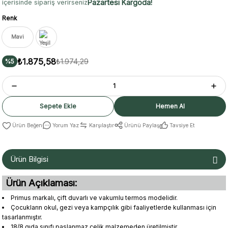
Pazartesi Kargoda!
içerisinde sipariş verirseniz
Renk
Mavi
₺1.875,58
₺1.974,29
%5
Sepete Ekle
Hemen Al
Yorum Yaz
Karşılaştır
Ürünü Paylaş
Tavsiye Et
Ürün Bilgisi
Ürün Açıklaması:
Primus markalı, çift duvarlı ve vakumlu termos modelidir.
Çocukların okul, gezi veya kampçılık gibi faaliyetlerde kullanması için
tasarlanmıştır.
18/8 gıda sınıfı paslanmaz çelik malzemeden üretilmiştir.