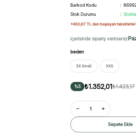
Barkod Kodu
86992
Stok Durumu
Stokta
*450,67 TL den başlayan taksitlerle!
Paz
içerisinde sipariş verirseniz
beden
3X Small
XXS
₺1.352,01
₺1.423,17
%5
Sepete Ekle