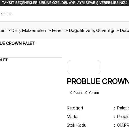
TAKSİT SEÇENEKLERİ ÜRÜNE ÖZELDİR. AYRI AYRI SİPARİŞ VEREBİLİRSİNİZ:)
eri
Dalış Malzemeleri
Fener
Dağcılık ve İş Güvenliği
Dürb
UE CROWN PALET
PROBLUE CROWN
0 Puan - 0 Yorum
Kategori
Paletl
Marka
Probl
Stok Kodu
01.1.