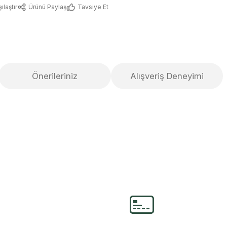
ılaştır
Ürünü Paylaş
Tavsiye Et
Önerileriniz
Alışveriş Deneyimi
lirsiniz.