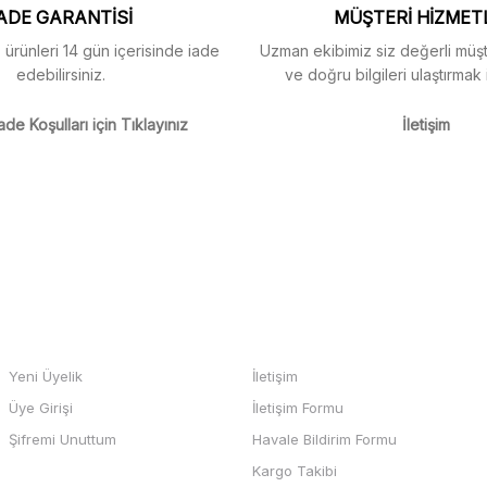
ADE GARANTİSİ
MÜŞTERİ HİZMET
z ürünleri 14 gün içerisinde iade
Uzman ekibimiz siz değerli müşte
edebilirsiniz.
ve doğru bilgileri ulaştırmak 
m
ade Koşulları için Tıklayınız
İletişim
m
Gönder
HESABIM
BİZE ULAŞIN
Yeni Üyelik
İletişim
Üye Girişi
İletişim Formu
b sayfası ve odeme kolay , büyük
Şifremi Unuttum
Havale Bildirim Formu
teşekkürler
Kargo Takibi