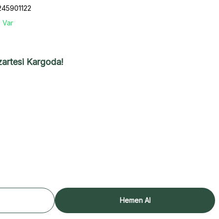
45901122
 Var
artesi Kargoda!
Hemen Al