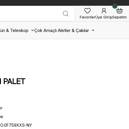
Favoriler
Üye Girişi
Sepetim
ün & Teleskop
Çok Amaçlı Aletler & Çakılar
 PALET
er
ue
PRO.0F759XXS-NY