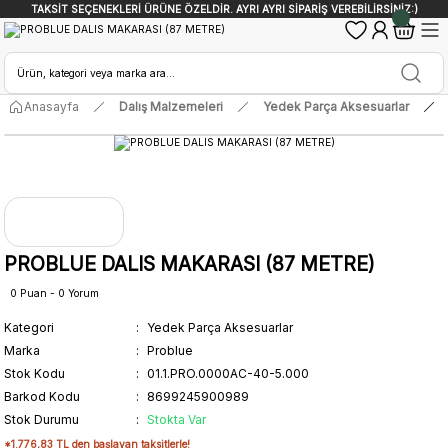
TAKSİT SEÇENEKLERİ ÜRÜNE ÖZELDİR. AYRI AYRI SİPARİŞ VEREBİLİRSİNİZ:)
Anasayfa
Dalış Malzemeleri
Yedek Parça Aksesuarlar
PROBLUE DALIS MAKARASI (87 METRE)
0 Puan - 0 Yorum
Kategori
Yedek Parça Aksesuarlar
Marka
Problue
Stok Kodu
01.1.PRO.0000AC-40-5.000
Barkod Kodu
8699245900989
Stok Durumu
Stokta Var
*1.776,83 TL den başlayan taksitlerle!