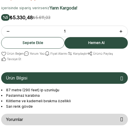
Yarın Kargoda!
içerisinde sipariş verirseniz
₺5.330,48
₺5.611,03
%5
Sepete Ekle
Hemen Al
Yorum Yaz
Fiyat Alarmı
Karşılaştır
Ürünü Paylaş
Tavsiye Et
Ürün Bilgisi
87 metre (290 feet) ip uzunluğu
Paslanmaz karabina
Kilitleme ve kademeli bırakma özellikli
Sarı renk gövde
Yorumlar