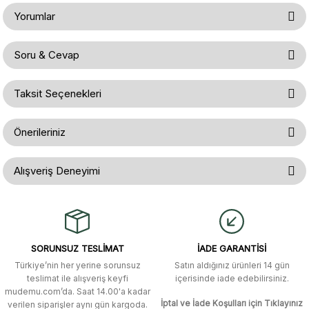
Yorumlar
Soru & Cevap
Bu ürüne ilk yorumu siz yapın!
Taksit Seçenekleri
Ürün hakkında henüz soru sorulmamış.
Yorum Yaz
Önerileriniz
Soru Sor
Bu ürünün fiyat bilgisi, resim, ürün açıklamalarında ve diğer konularda
Alışveriş Deneyimi
yetersiz gördüğünüz noktaları öneri formunu kullanarak tarafımıza
iletebilirsiniz.
Görüş ve önerileriniz için teşekkür ederiz.
Gerçekten çok hızlı ve kolay bir
alışverişti. Ürün bir gün sonra elime
ulaştı. Mağaza yetkilileri oldukça
Ürün resmi kalitesiz, bozuk veya görüntülenemiyor.
özenli ve ilgiliydiler. Tüm sorularıma
SORUNSUZ TESLİMAT
İADE GARANTİSİ
yanıt aldım ve çözüm buldum.
Ürün açıklamasında eksik bilgiler bulunuyor.
Türkiye’nin her yerine sorunsuz
Satın aldığınız ürünleri 14 gün
Ürün bilgilerinde hatalar bulunuyor.
Murat Duman | 17/03/2026
teslimat ile alışveriş keyfi
içerisinde iade edebilirsiniz.
mudemu.com’da. Saat 14.00'a kadar
Ürün fiyatı diğer sitelerden daha pahalı.
İptal ve İade Koşulları için Tıklayınız
verilen siparişler aynı gün kargoda.