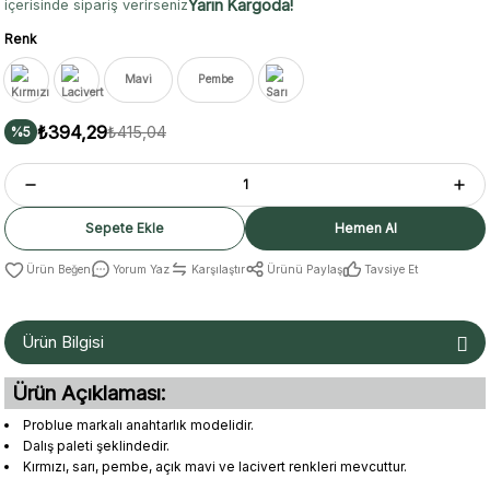
Yarın Kargoda!
içerisinde sipariş verirseniz
Renk
Mavi
Pembe
₺394,29
₺415,04
%5
Sepete Ekle
Hemen Al
Yorum Yaz
Karşılaştır
Ürünü Paylaş
Tavsiye Et
Ürün Bilgisi
Ürün Açıklaması:
Problue markalı anahtarlık modelidir.
Dalış paleti şeklindedir.
Kırmızı, sarı, pembe, açık mavi ve lacivert renkleri mevcuttur.