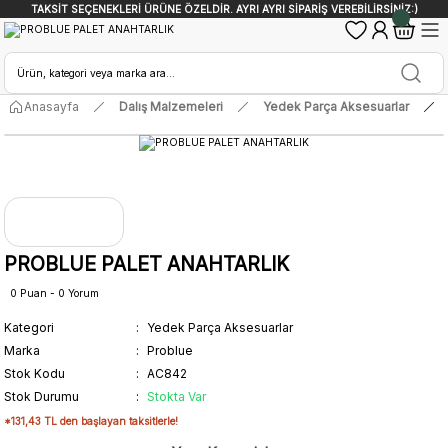
TAKSİT SEÇENEKLERİ ÜRÜNE ÖZELDİR. AYRI AYRI SİPARİŞ VEREBİLİRSİNİZ:)
Anasayfa
Dalış Malzemeleri
Yedek Parça Aksesuarlar
PROBLUE PALET ANAHTARLIK
0 Puan - 0 Yorum
Kategori
Yedek Parça Aksesuarlar
Marka
Problue
Stok Kodu
AC842
Stok Durumu
Stokta Var
*131,43 TL den başlayan taksitlerle!