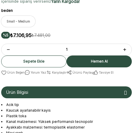
Yarın Kargoda!
içerisinde sipariş verirseniz
beden
Small - Medium
₺7.106,95
₺7.481,00
%5
Sepete Ekle
Hemen Al
Yorum Yaz
Karşılaştır
Ürünü Paylaş
Tavsiye Et
Ürün Bilgisi
Acik tip
Kaucuk ayarlanabilir kayis
Plastik toka
Kanat
malzemesi:
Yüksek performanslı
tecnopolir
Ayakkabı malzemesi
:
termoplastik elastomer
Mavi renk