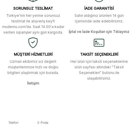
Ürün resmi kalitesiz, bozuk veya görüntülenemiyor.
özenli ve ilgiliydiler. Tüm sorularıma
SORUNSUZ TESLİMAT
İADE GARANTİSİ
yanıt aldım ve çözüm buldum.
Ürün açıklamasında eksik bilgiler bulunuyor.
Türkiye’nin her yerine sorunsuz
Satın aldığınız ürünleri 14 gün
Ürün bilgilerinde hatalar bulunuyor.
Murat Duman | 17/03/2026
teslimat ile alışveriş keyfi
içerisinde iade edebilirsiniz.
mudemu.com’da. Saat 14.00'a kadar
Ürün fiyatı diğer sitelerden daha pahalı.
İptal ve İade Koşulları için Tıklayınız
verilen siparişler aynı gün kargoda.
Site güvenilir ve kullanışlı, fakat
Bu ürüne benzer farklı alternatifler olmalı.
kavela ve diğer ahşap aksesuarları
menü seçeneklerinde bulunmuyor,
spesifik olarak "kavela" terimini
MÜŞTERİ HİZMETLERİ
TAKSİT SEÇENEKLERİ
aratarak bulunabilir.
Uzman ekibimiz siz değerli
Her ürün için taksit seçeneklerine
müşterilerimize hızlı ve doğru
ürün sayfası altındaki "Taksit
M... K... | 12/12/2025
bilgileri ulaştırmak için burada.
Seçenekleri" butonu ile
Gönder
ulaşabilirsiniz.
İletişim
Ben bu kadar hızlı bir teslimat
beklemiyordum. Çok teşekkür
ederim
Fatih Manga | 28/06/2025
Ben bu kadar hızlı bir teslimat
Telefon
E-Posta
beklemiyordum. Çok teşekkür
5392223653
info@mudemu.com
ederim