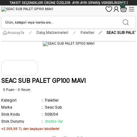
TAKSİT SEÇENEKLERİ ÜRÜNE ÖZELDİR. AYRI AYRI SİPARİŞ VEREBİLİRSİNİZ:)
Anasayfa
Dalış Malzemeleri
Paletler
SEAC SUB PALET
SEAC SUB PALET GP100 MAVI
0 Puan - 0 Yorum
Kategori
Paletler
Marka
Seac Sub
Stok Kodu
50B/04
Stok Durumu
Stokta Var
*2.368,98 TL den başlayan taksitlerle!