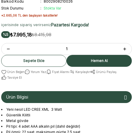
Barkod Kodu
8002908210026
Stok Durumu
Stokta Var
*2.665,06 TL den başlayan taksitlerle!
Pazartesi Kargoda!
içerisinde sipariş verirseniz
₺7.995,18
₺8.415,98
%5
Sepete Ekle
Hemen Al
Yorum Yaz
Fiyat Alarmı
Karşılaştır
Ürünü Paylaş
Tavsiye Et
Ürün Bilgisi
Yeni nesil
LED
CREE
XML
3 Watt
Güvenlik Kilitli
Metal gövde
Pil
tipi: 4
adet
AAA alkalin
pil (dahil değildir
)
Pil ömrü: 22
saat
, maksimum güçte 2.5 saat