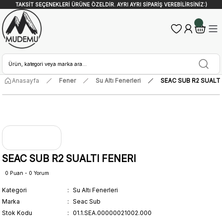
TAKSİT SEÇENEKLERİ ÜRÜNE ÖZELDİR. AYRI AYRI SİPARİŞ VEREBİLİRSİNİZ:)
Anasayfa
Fener
Su Altı Fenerleri
SEAC SUB R2 SUALTI
SEAC SUB R2 SUALTI FENERI
0 Puan - 0 Yorum
Kategori
Su Altı Fenerleri
Marka
Seac Sub
Stok Kodu
01.1.SEA.00000021002.000