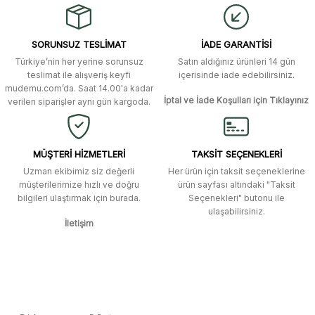
alışverişti. Ürün bir gün sonra elime
ulaştı. Mağaza yetkilileri oldukça
Ürün resmi kalitesiz, bozuk veya görüntülenemiyor.
özenli ve ilgiliydiler. Tüm sorularıma
SORUNSUZ TESLİMAT
İADE GARANTİSİ
yanıt aldım ve çözüm buldum.
Ürün açıklamasında eksik bilgiler bulunuyor.
Türkiye’nin her yerine sorunsuz
Satın aldığınız ürünleri 14 gün
Ürün bilgilerinde hatalar bulunuyor.
Murat Duman | 17/03/2026
teslimat ile alışveriş keyfi
içerisinde iade edebilirsiniz.
mudemu.com’da. Saat 14.00'a kadar
Ürün fiyatı diğer sitelerden daha pahalı.
İptal ve İade Koşulları için Tıklayınız
verilen siparişler aynı gün kargoda.
Site güvenilir ve kullanışlı, fakat
Bu ürüne benzer farklı alternatifler olmalı.
kavela ve diğer ahşap aksesuarları
menü seçeneklerinde bulunmuyor,
spesifik olarak "kavela" terimini
MÜŞTERİ HİZMETLERİ
TAKSİT SEÇENEKLERİ
aratarak bulunabilir.
Uzman ekibimiz siz değerli
Her ürün için taksit seçeneklerine
müşterilerimize hızlı ve doğru
ürün sayfası altındaki "Taksit
M... K... | 12/12/2025
bilgileri ulaştırmak için burada.
Seçenekleri" butonu ile
Gönder
ulaşabilirsiniz.
İletişim
Ben bu kadar hızlı bir teslimat
beklemiyordum. Çok teşekkür
ederim
Fatih Manga | 28/06/2025
Ben bu kadar hızlı bir teslimat