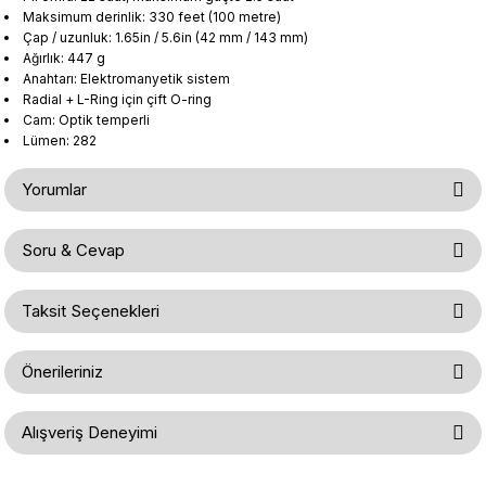
Maksimum derinlik:
330
feet (
100
metre)
Çap /
uzunluk
:
1.65in
/
5.6in
(
42
mm
/
143
mm
)
Ağırlık: 447
g
Anahtarı:
Elektromanyetik
sistem
R
adial
+ L
-
Ring için
çift O-ring
Cam:
Optik
temperli
Lümen: 282
Yorumlar
Soru & Cevap
Bu ürüne ilk yorumu siz yapın!
Taksit Seçenekleri
Ürün hakkında henüz soru sorulmamış.
Yorum Yaz
Önerileriniz
Soru Sor
Bu ürünün fiyat bilgisi, resim, ürün açıklamalarında ve diğer konularda
Alışveriş Deneyimi
yetersiz gördüğünüz noktaları öneri formunu kullanarak tarafımıza
iletebilirsiniz.
Görüş ve önerileriniz için teşekkür ederiz.
Gerçekten çok hızlı ve kolay bir