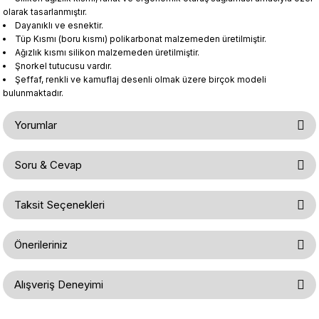
olarak tasarlanmıştır.
Dayanıklı ve esnektir.
Tüp Kısmı (boru kısmı) polikarbonat malzemeden üretilmiştir.
Ağızlık kısmı silikon malzemeden üretilmiştir.
Şnorkel tutucusu vardır.
Şeffaf, renkli ve kamuflaj desenli olmak üzere birçok modeli
bulunmaktadır.
Yorumlar
Soru & Cevap
Bu ürüne ilk yorumu siz yapın!
Taksit Seçenekleri
Ürün hakkında henüz soru sorulmamış.
Yorum Yaz
Önerileriniz
Soru Sor
Bu ürünün fiyat bilgisi, resim, ürün açıklamalarında ve diğer konularda
Alışveriş Deneyimi
yetersiz gördüğünüz noktaları öneri formunu kullanarak tarafımıza
iletebilirsiniz.
Görüş ve önerileriniz için teşekkür ederiz.
Gerçekten çok hızlı ve kolay bir