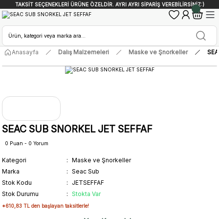
TAKSİT SEÇENEKLERİ ÜRÜNE ÖZELDİR. AYRI AYRI SİPARİŞ VEREBİLİRSİNİZ:)
Anasayfa
Dalış Malzemeleri
Maske ve Şnorkeller
SEA
SEAC SUB SNORKEL JET SEFFAF
0 Puan - 0 Yorum
Kategori
Maske ve Şnorkeller
Marka
Seac Sub
Stok Kodu
JETSEFFAF
Stok Durumu
Stokta Var
*610,83 TL den başlayan taksitlerle!