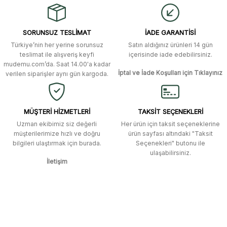
alışverişti. Ürün bir gün sonra elime
ulaştı. Mağaza yetkilileri oldukça
Ürün resmi kalitesiz, bozuk veya görüntülenemiyor.
özenli ve ilgiliydiler. Tüm sorularıma
SORUNSUZ TESLİMAT
İADE GARANTİSİ
yanıt aldım ve çözüm buldum.
Ürün açıklamasında eksik bilgiler bulunuyor.
Türkiye’nin her yerine sorunsuz
Satın aldığınız ürünleri 14 gün
Ürün bilgilerinde hatalar bulunuyor.
Murat Duman | 17/03/2026
teslimat ile alışveriş keyfi
içerisinde iade edebilirsiniz.
mudemu.com’da. Saat 14.00'a kadar
Ürün fiyatı diğer sitelerden daha pahalı.
İptal ve İade Koşulları için Tıklayınız
verilen siparişler aynı gün kargoda.
Site güvenilir ve kullanışlı, fakat
Bu ürüne benzer farklı alternatifler olmalı.
kavela ve diğer ahşap aksesuarları
menü seçeneklerinde bulunmuyor,
spesifik olarak "kavela" terimini
MÜŞTERİ HİZMETLERİ
TAKSİT SEÇENEKLERİ
aratarak bulunabilir.
Uzman ekibimiz siz değerli
Her ürün için taksit seçeneklerine
müşterilerimize hızlı ve doğru
ürün sayfası altındaki "Taksit
M... K... | 12/12/2025
bilgileri ulaştırmak için burada.
Seçenekleri" butonu ile
Gönder
ulaşabilirsiniz.
İletişim
Ben bu kadar hızlı bir teslimat
beklemiyordum. Çok teşekkür
ederim
Fatih Manga | 28/06/2025
Ben bu kadar hızlı bir teslimat