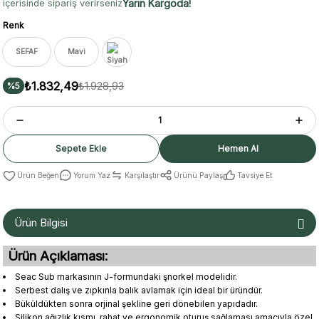
Yarın Kargoda!
içerisinde sipariş verirseniz
Renk
SEFAF
Mavi
₺1.832,49
₺1.928,93
%5
Sepete Ekle
Hemen Al
Yorum Yaz
Karşılaştır
Ürünü Paylaş
Tavsiye Et
Ürün Bilgisi
Ürün Açıklaması:
Seac Sub markasının J-formundaki şnorkel modelidir.
Serbest dalış ve zıpkınla balık avlamak için ideal bir üründür.
Büküldükten sonra orjinal şekline geri dönebilen yapıdadır.
Silikon ağızlık kısmı, rahat ve ergonomik oturuş sağlaması amacıyla özel