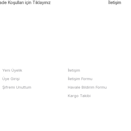
ade Koşulları için Tıklayınız
İletişim
m
Gönder
HESABIM
BİZE ULAŞIN
Yeni Üyelik
İletişim
Üye Girişi
İletişim Formu
b sayfası ve odeme kolay , büyük
Şifremi Unuttum
Havale Bildirim Formu
teşekkürler
Kargo Takibi