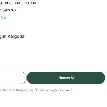
SQU.0000000T009.000
245913767
 Var
gün Kargoda!
Hemen Al
at Alarmı
Karşılaştır
Ürünü Paylaş
Tavsiye Et