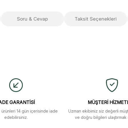
Soru & Cevap
Taksit Seçenekleri
ulaştı. Mağaza yetkilileri
yetersiz gördüğünüz noktaları öneri formunu kullanarak tarafımıza iletebi
buldum.
Ürün hakkında henüz soru sorulmamış.
Bu ürüne ilk yorumu siz yapın!
Yorum Yaz
Soru Sor
arı menü seçeneklerinde
ADE GARANTİSİ
MÜŞTERİ HİZMET
z ürünleri 14 gün içerisinde iade
Uzman ekibimiz siz değerli müşte
edebilirsiniz.
ve doğru bilgileri ulaştırmak 
m