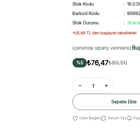
Stok Kodu
16.0.
Barkod Kodu
8699
Stok Durumu
Stokta
*25,49 TL den başlayan taksitlerle!
Bu
içerisinde sipariş verirseniz
₺76,47
₺80,50
%5
Sepete Ekle
Yorum Yaz
Fiy