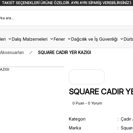
TAKSİT SEÇENEKLERİ ÜRÜNE ÖZELDİR. AYRI AYRI SİPARİŞ VEREBİLİRSİNİZ:)
eri
Dalış Malzemeleri
Fener
Dağcılık ve İş Güvenliği
Dürb
 Aksesuarları
SQUARE CADIR YER KAZIGI
SQUARE CADIR YE
0 Puan - 0 Yorum
Kategori
Çadır 
Marka
Squar