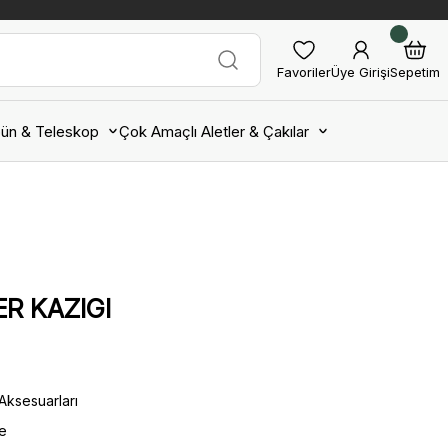
Favoriler
Üye Girişi
Sepetim
ün & Teleskop
Çok Amaçlı Aletler & Çakılar
R KAZIGI
Aksesuarları
e