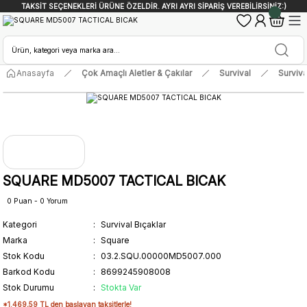
TAKSİT SEÇENEKLERİ ÜRÜNE ÖZELDİR. AYRI AYRI SİPARİŞ VEREBİLİRSİNİZ:)
Anasayfa
Çok Amaçlı Aletler & Çakılar
Survival
Surviva
SQUARE MD5007 TACTICAL BICAK
0 Puan - 0 Yorum
Kategori
Survival Bıçaklar
Marka
Square
Stok Kodu
03.2.SQU.00000MD5007.000
Barkod Kodu
8699245908008
Stok Durumu
Stokta Var
*1.469,59 TL den başlayan taksitlerle!