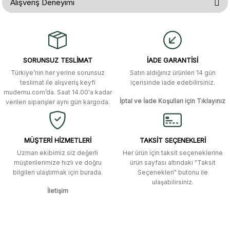
Alışveriş Deneyimi
yetersiz gördüğünüz noktaları öneri formunu kullanarak tarafımıza
iletebilirsiniz.
Görüş ve önerileriniz için teşekkür ederiz.
Gerçekten çok hızlı ve kolay bir
alışverişti. Ürün bir gün sonra elime
ulaştı. Mağaza yetkilileri oldukça
Ürün resmi kalitesiz, bozuk veya görüntülenemiyor.
özenli ve ilgiliydiler. Tüm sorularıma
SORUNSUZ TESLİMAT
İADE GARANTİSİ
yanıt aldım ve çözüm buldum.
Ürün açıklamasında eksik bilgiler bulunuyor.
Türkiye’nin her yerine sorunsuz
Satın aldığınız ürünleri 14 gün
Ürün bilgilerinde hatalar bulunuyor.
Murat Duman | 17/03/2026
teslimat ile alışveriş keyfi
içerisinde iade edebilirsiniz.
mudemu.com’da. Saat 14.00'a kadar
Ürün fiyatı diğer sitelerden daha pahalı.
İptal ve İade Koşulları için Tıklayınız
verilen siparişler aynı gün kargoda.
Site güvenilir ve kullanışlı, fakat
Bu ürüne benzer farklı alternatifler olmalı.
kavela ve diğer ahşap aksesuarları
menü seçeneklerinde bulunmuyor,
spesifik olarak "kavela" terimini
MÜŞTERİ HİZMETLERİ
TAKSİT SEÇENEKLERİ
aratarak bulunabilir.
Uzman ekibimiz siz değerli
Her ürün için taksit seçeneklerine
müşterilerimize hızlı ve doğru
ürün sayfası altındaki "Taksit
M... K... | 12/12/2025
bilgileri ulaştırmak için burada.
Seçenekleri" butonu ile
Gönder
ulaşabilirsiniz.
İletişim
Ben bu kadar hızlı bir teslimat
beklemiyordum. Çok teşekkür
ederim
Fatih Manga | 28/06/2025