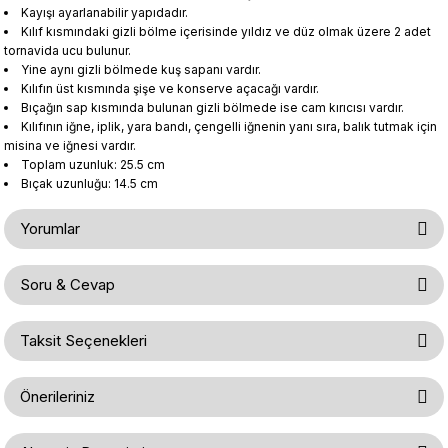
Kayışı ayarlanabilir yapıdadır.
Kılıf kısmındaki gizli bölme içerisinde yıldız ve düz olmak üzere 2 adet
tornavida ucu bulunur.
Yine aynı gizli bölmede kuş sapanı vardır.
Kılıfın üst kısmında şişe ve konserve açacağı vardır.
Bıçağın sap kısmında bulunan gizli bölmede ise cam kırıcısı vardır.
Kılıfının iğne, iplik, yara bandı, çengelli iğnenin yanı sıra, balık tutmak için
misina ve iğnesi vardır.
Toplam uzunluk: 25.5 cm
Bıçak uzunluğu: 14.5 cm
Yorumlar
Soru & Cevap
Bu ürüne ilk yorumu siz yapın!
Taksit Seçenekleri
Ürün hakkında henüz soru sorulmamış.
Yorum Yaz
Önerileriniz
Soru Sor
Bu ürünün fiyat bilgisi, resim, ürün açıklamalarında ve diğer konularda