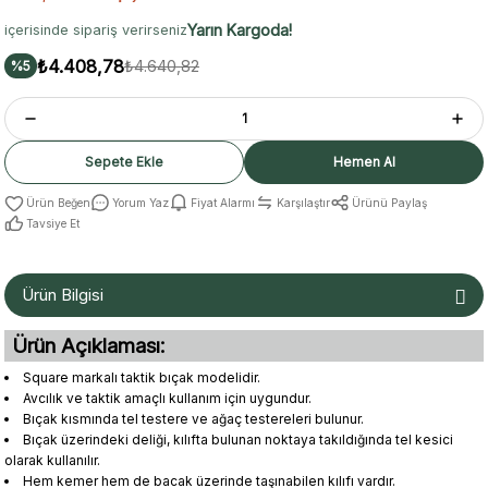
Yarın Kargoda!
içerisinde sipariş verirseniz
₺4.408,78
₺4.640,82
%5
Sepete Ekle
Hemen Al
Yorum Yaz
Fiyat Alarmı
Karşılaştır
Ürünü Paylaş
Tavsiye Et
Ürün Bilgisi
Ürün Açıklaması:
Square markalı taktik bıçak modelidir.
Avcılık ve taktik amaçlı kullanım için uygundur.
Bıçak kısmında tel testere ve ağaç testereleri bulunur.
Bıçak üzerindeki deliği, kılıfta bulunan noktaya takıldığında tel kesici
olarak kullanılır.
Hem kemer hem de bacak üzerinde taşınabilen kılıfı vardır.