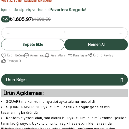
*535,32 TL den başlayan taksitlerle!
Pazartesi Kargoda!
içerisinde sipariş verirseniz
₺1.605,97
₺1.690,50
%5
Sepete Ekle
Hemen Al
Yorum Yaz
Fiyat Alarmı
Karşılaştır
Ürünü Paylaş
Tavsiye Et
Ürün Bilgisi
Ürün Açıklaması:
SQUARE markalı ve mumya tipi uyku tulumu modelidir.
SQUARE RAINER -20 uyku tulumu; özellikle soğuk geceler için
tasarlanmış bir üründür.
Konfor ve yeterli alan, tam olarak bu uyku tulumunun mükemmel şekilde
tanımladığı şeydir. Uyku tulumu, tüm açık hava etkinlikleri sırasında
ilkbahardan sonbahara kadar yeterli sıcaklık konforunu garanti eden