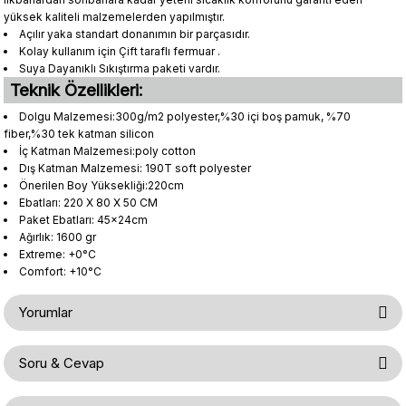
yüksek kaliteli malzemelerden yapılmıştır.
Açılır yaka standart donanımın bir parçasıdır.
Kolay kullanım için Çift taraflı fermuar .
Suya Dayanıklı Sıkıştırma paketi vardır.
Teknik Özellikleri:
Dolgu Malzemesi:300g/m2 polyester,%30 içi boş pamuk, %70
fiber,%30 tek katman silicon
İç Katman Malzemesi:poly cotton
Dış Katman Malzemesi: 190T soft polyester
Önerilen Boy Yüksekliği:220cm
Ebatları: 220 X 80 X 50 CM
Paket Ebatları: 45x24cm
Ağırlık: 1600 gr
Extreme: +0°C
Comfort: +10°C
Yorumlar
Soru & Cevap
Bu ürüne ilk yorumu siz yapın!