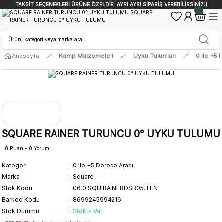
TAKSİT SEÇENEKLERİ ÜRÜNE ÖZELDİR. AYRI AYRI SİPARİŞ VEREBİLİRSİNİZ:)
Anasayfa
Kamp Malzemeleri
Uyku Tulumları
0 ile +5 
SQUARE RAINER TURUNCU 0° UYKU TULUMU
0 Puan - 0 Yorum
Kategori
0 ile +5 Derece Arası
Marka
Square
Stok Kodu
06.0.SQU.RAINERDSB05.TLN
Barkod Kodu
8699245994216
Stok Durumu
Stokta Var