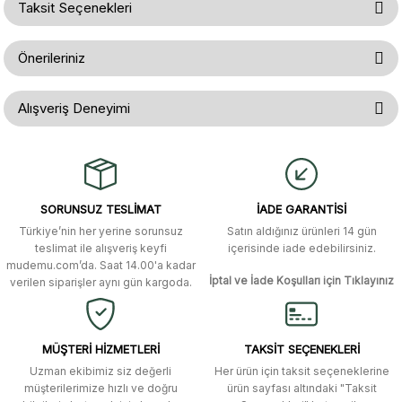
Taksit Seçenekleri
Ürün hakkında henüz soru sorulmamış.
Yorum Yaz
Önerileriniz
Soru Sor
Bu ürünün fiyat bilgisi, resim, ürün açıklamalarında ve diğer konularda
Alışveriş Deneyimi
yetersiz gördüğünüz noktaları öneri formunu kullanarak tarafımıza
iletebilirsiniz.
Görüş ve önerileriniz için teşekkür ederiz.
Gerçekten çok hızlı ve kolay bir
alışverişti. Ürün bir gün sonra elime
ulaştı. Mağaza yetkilileri oldukça
Ürün resmi kalitesiz, bozuk veya görüntülenemiyor.
özenli ve ilgiliydiler. Tüm sorularıma
SORUNSUZ TESLİMAT
İADE GARANTİSİ
yanıt aldım ve çözüm buldum.
Ürün açıklamasında eksik bilgiler bulunuyor.
Türkiye’nin her yerine sorunsuz
Satın aldığınız ürünleri 14 gün
Ürün bilgilerinde hatalar bulunuyor.
Murat Duman | 17/03/2026
teslimat ile alışveriş keyfi
içerisinde iade edebilirsiniz.
mudemu.com’da. Saat 14.00'a kadar
Ürün fiyatı diğer sitelerden daha pahalı.
İptal ve İade Koşulları için Tıklayınız
verilen siparişler aynı gün kargoda.
Site güvenilir ve kullanışlı, fakat
Bu ürüne benzer farklı alternatifler olmalı.
kavela ve diğer ahşap aksesuarları
menü seçeneklerinde bulunmuyor,
spesifik olarak "kavela" terimini
MÜŞTERİ HİZMETLERİ
TAKSİT SEÇENEKLERİ
aratarak bulunabilir.
Uzman ekibimiz siz değerli
Her ürün için taksit seçeneklerine
müşterilerimize hızlı ve doğru
ürün sayfası altındaki "Taksit
M... K... | 12/12/2025