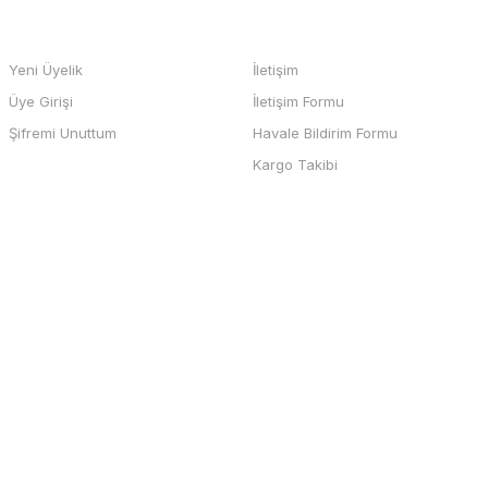
HESABIM
BİZE ULAŞIN
Yeni Üyelik
İletişim
Üye Girişi
İletişim Formu
b sayfası ve odeme kolay , büyük
Şifremi Unuttum
Havale Bildirim Formu
teşekkürler
Kargo Takibi