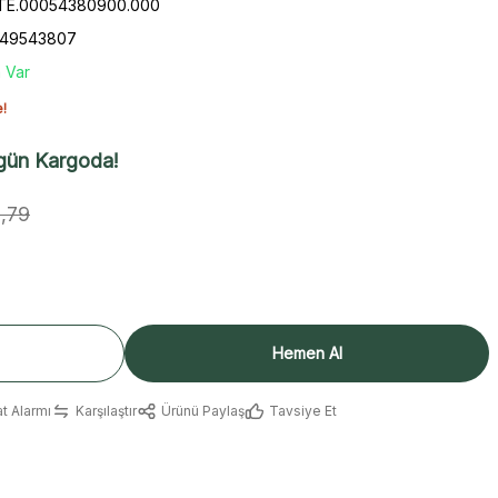
STE.00054380900.000
649543807
 Var
e!
gün Kargoda!
,79
Hemen Al
at Alarmı
Karşılaştır
Ürünü Paylaş
Tavsiye Et