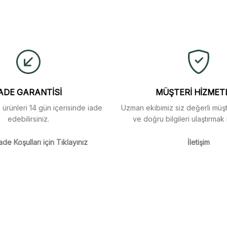
ulaştı. Mağaza yetkilileri
yetersiz gördüğünüz noktaları öneri formunu kullanarak tarafımıza iletebi
buldum.
Ürün hakkında henüz soru sorulmamış.
Bu ürüne ilk yorumu siz yapın!
Yorum Yaz
Soru Sor
arı menü seçeneklerinde
ADE GARANTİSİ
MÜŞTERİ HİZMET
z ürünleri 14 gün içerisinde iade
Uzman ekibimiz siz değerli müşte
edebilirsiniz.
ve doğru bilgileri ulaştırmak 
m
ade Koşulları için Tıklayınız
İletişim
m
Gönder