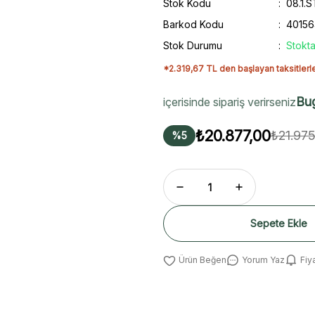
Stok Kodu
08.1.
Barkod Kodu
4015
Stok Durumu
Stokta
*2.319,67 TL den başlayan taksitlerl
Bu
içerisinde sipariş verirseniz
₺20.877,00
₺21.975
%5
Sepete Ekle
Yorum Yaz
Fiy