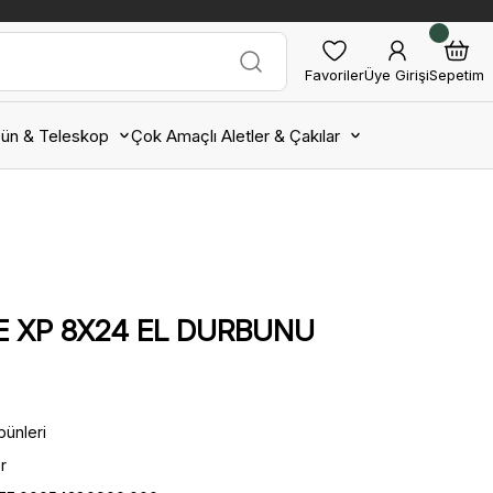
Favoriler
Üye Girişi
Sepetim
ün & Teleskop
Çok Amaçlı Aletler & Çakılar
E XP 8X24 EL DURBUNU
bünleri
r