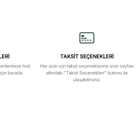
lirsiniz.
LERİ
TAKSİT SEÇENEKLERİ
rilerimize hızlı
Her ürün için taksit seçeneklerine ürün sayfası
için burada.
altındaki "Taksit Seçenekleri" butonu ile
ulaşabilirsiniz.