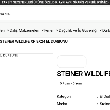
TAKSİT SEÇENEKLERİ ÜRÜNE ÖZELDİR. AYRI AYRI SİPARİŞ VEREBİLİRSİNİZ:)
eri
Dalış Malzemeleri
Fener
Dağcılık ve İş Güvenliği
Dürb
STEINER WILDLIFE XP 8X24 EL DURBUNU
STEINER WILDLIF
0 Puan - 0 Yorum
Kategori
El Dür
Marka
Steine