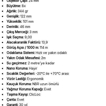
Objektif Çapı:
24 mm
Büyütme:
8x
Ağırlık:
344 gr
Genişlik:
122 mm
Yükseklik:
101 mm
Derinlik:
46 mm
Çıkış Merceği:
3 mm
Işık Saçma:
9,00
Alacakaranlık Faktörü:
13,9
Görüş Açısı / 1000 m:
114 m
Odaklama Sistemi:
Hızlı ve yakın odaklı
Yakın Odak Mesafesi:
2m
Su geçirmez:
2 metre’ye kadar
Nano Koruma:
Hayır
Sıcaklık Değerleri:
-20°C ile +70°C arası
Vizör Lastiği:
Ergonomik
Kauçuk Koruma:
NBR uzun ömürlü
Yağmur Koruma Kapağı:
Evet
Taşıma Kayışı:
ClicLoc
Çanta:
Evet
Garanti:
30 yıl