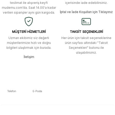
Ürün bilgilerinde hatalar bulunuyor.
Murat Duman | 17/03/2026
teslimat ile alışveriş keyfi
içerisinde iade edebilirsiniz.
mudemu.com’da. Saat 14.00'a kadar
Ürün fiyatı diğer sitelerden daha pahalı.
İptal ve İade Koşulları için Tıklayınız
verilen siparişler aynı gün kargoda.
Site güvenilir ve kullanışlı, fakat
Bu ürüne benzer farklı alternatifler olmalı.
kavela ve diğer ahşap aksesuarları
menü seçeneklerinde bulunmuyor,
spesifik olarak "kavela" terimini
MÜŞTERİ HİZMETLERİ
TAKSİT SEÇENEKLERİ
aratarak bulunabilir.
Uzman ekibimiz siz değerli
Her ürün için taksit seçeneklerine
müşterilerimize hızlı ve doğru
ürün sayfası altındaki "Taksit
M... K... | 12/12/2025
bilgileri ulaştırmak için burada.
Seçenekleri" butonu ile
Gönder
ulaşabilirsiniz.
İletişim
Ben bu kadar hızlı bir teslimat
beklemiyordum. Çok teşekkür
ederim
Fatih Manga | 28/06/2025
Ben bu kadar hızlı bir teslimat
Telefon
E-Posta
beklemiyordum. Çok teşekkür
5392223653
info@mudemu.com
ederim
Fatih Manga | 28/06/2025
E-Bülten Aboneliği