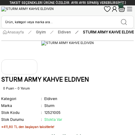
TAKSİT SEÇENEKLERİ ÜRÜNE ÖZELDİR. AYRI AYRI SİPARİŞ VEREBİLİRSİNİZ:)
Anasayfa
Giyim
Eldiven
STURM ARMY KAHVE ELDIVE
STURM ARMY KAHVE ELDIVEN
0 Puan - 0 Yorum
Kategori
Eldiven
Marka
Sturm
Stok Kodu
12521005
Stok Durumu
Stokta Var
*411,80 TL den başlayan taksitlerle!