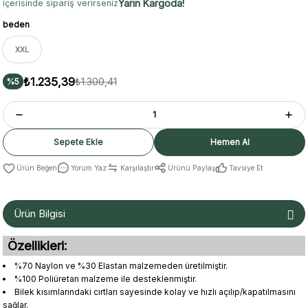
Yarın Kargoda!
içerisinde sipariş verirseniz
beden
XXL
₺1.235,39
₺1.300,41
%5
Sepete Ekle
Hemen Al
Yorum Yaz
Karşılaştır
Ürünü Paylaş
Tavsiye Et
Ürün Bilgisi
Özellikleri:
%70 Naylon ve %30 Elastan malzemeden üretilmiştir.
%100 Poliüretan malzeme ile desteklenmiştir.
Bilek kısımlarındaki cırtları sayesinde kolay ve hızlı açılıp/kapatılmasını
sağlar.