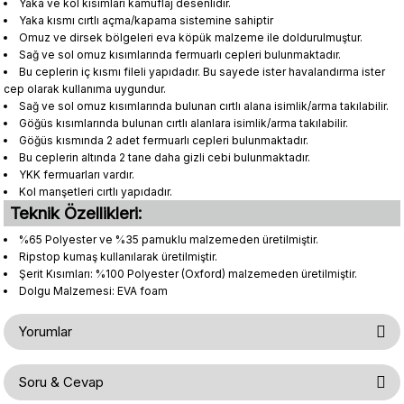
Yaka ve kol kısımları kamuflaj desenlidir.
Yaka kısmı cırtlı açma/kapama sistemine sahiptir
Omuz ve dirsek bölgeleri eva köpük malzeme ile doldurulmuştur.
Sağ ve sol omuz kısımlarında fermuarlı cepleri bulunmaktadır.
Bu ceplerin iç kısmı fileli yapıdadır. Bu sayede ister havalandırma ister
cep olarak kullanıma uygundur.
Sağ ve sol omuz kısımlarında bulunan cırtlı alana isimlik/arma takılabilir.
Göğüs kısımlarında bulunan cırtlı alanlara isimlik/arma takılabilir.
Göğüs kısmında 2 adet fermuarlı cepleri bulunmaktadır.
Bu ceplerin altında 2 tane daha gizli cebi bulunmaktadır.
YKK fermuarları vardır.
Kol manşetleri cırtlı yapıdadır.
Teknik Özellikleri:
%65 Polyester ve %35 pamuklu malzemeden üretilmiştir.
Ripstop kumaş kullanılarak üretilmiştir.
Şerit Kısımları: %100 Polyester (Oxford) malzemeden üretilmiştir.
Dolgu Malzemesi: EVA foam
Yorumlar
Soru & Cevap
Bu ürüne ilk yorumu siz yapın!