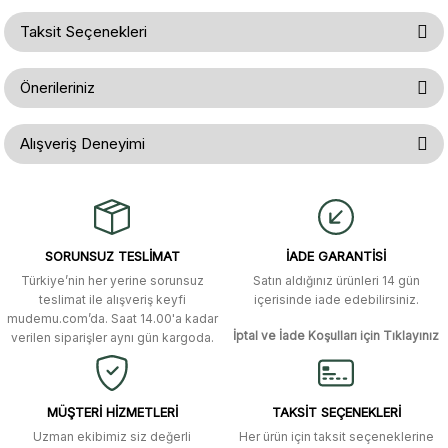
Taksit Seçenekleri
Ürün hakkında henüz soru sorulmamış.
Yorum Yaz
Önerileriniz
Soru Sor
Bu ürünün fiyat bilgisi, resim, ürün açıklamalarında ve diğer konularda
Alışveriş Deneyimi
yetersiz gördüğünüz noktaları öneri formunu kullanarak tarafımıza
iletebilirsiniz.
Görüş ve önerileriniz için teşekkür ederiz.
Gerçekten çok hızlı ve kolay bir
alışverişti. Ürün bir gün sonra elime
ulaştı. Mağaza yetkilileri oldukça
Ürün resmi kalitesiz, bozuk veya görüntülenemiyor.
özenli ve ilgiliydiler. Tüm sorularıma
SORUNSUZ TESLİMAT
İADE GARANTİSİ
yanıt aldım ve çözüm buldum.
Ürün açıklamasında eksik bilgiler bulunuyor.
Türkiye’nin her yerine sorunsuz
Satın aldığınız ürünleri 14 gün
Ürün bilgilerinde hatalar bulunuyor.
Murat Duman | 17/03/2026
teslimat ile alışveriş keyfi
içerisinde iade edebilirsiniz.
mudemu.com’da. Saat 14.00'a kadar
Ürün fiyatı diğer sitelerden daha pahalı.
İptal ve İade Koşulları için Tıklayınız
verilen siparişler aynı gün kargoda.
Site güvenilir ve kullanışlı, fakat
Bu ürüne benzer farklı alternatifler olmalı.
kavela ve diğer ahşap aksesuarları
menü seçeneklerinde bulunmuyor,
spesifik olarak "kavela" terimini
MÜŞTERİ HİZMETLERİ
TAKSİT SEÇENEKLERİ
aratarak bulunabilir.
Uzman ekibimiz siz değerli
Her ürün için taksit seçeneklerine