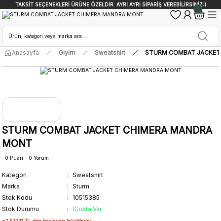
TAKSİT SEÇENEKLERİ ÜRÜNE ÖZELDİR. AYRI AYRI SİPARİŞ VEREBİLİRSİNİZ:)
Anasayfa
Giyim
Sweatshirt
STURM COMBAT JACKET
STURM COMBAT JACKET CHIMERA MANDRA
MONT
0 Puan - 0 Yorum
Kategori
Sweatshirt
Marka
Sturm
Stok Kodu
10515385
Stok Durumu
Stokta Var
*2.577,11 TL den başlayan taksitlerle!