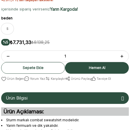
Yarın Kargoda!
içerisinde sipariş verirseniz
beden
S
₺7.731,33
₺8.138,25
%5
Sepete Ekle
Hemen Al
Yorum Yaz
Karşılaştır
Ürünü Paylaş
Tavsiye Et
Ürün Bilgisi
Ürün Açıklaması:
Sturm markalı combat sweatshirt modelidir.
Yarım fermuarlı ve dik yakalıdır.