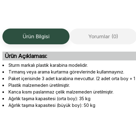
Ürün Bilgisi
Yorumlar (0)
Ürün Açıklaması:
Sturm markalı plastik karabina modelidir.
Tırmanış veya arama kurtarma görevlerinde kullanmayınız.
Paket içerisinde 3 adet karabina mevcuttur. (2 adet orta boy + 
Plastik malzemeden üretilmiştir.
Kanca kısmı paslanmaz çelik malzemeden üretilmiştir.
Ağırlık taşıma kapasitesi (orta boy): 35 kg
Ağırlık taşıma kapasitesi (büyük boy): 50 kg
Gerçekten çok hızlı ve kolay bir alışverişti. Ürün bir gün sonra elime 
Bu ürünün fiyat bilgisi, resim, ürün açıklamalarında ve diğer konularda 
oldukça özenli ve ilgiliydiler. Tüm sorularıma yanıt aldım ve çözüm 
Görüş ve önerileriniz için teşekkür ederiz.