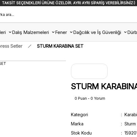
TAKSİT SEÇENEKLERİ ÜRÜNE ÖZELDİR. AYRI AYRI SİPARİŞ VEREBİLİRSİNİZ:)
eri
Dalış Malzemeleri
Fener
Dağcılık ve İş Güvenliği
Dürb
ress Setler
STURM KARABINA SET
STURM KARABIN
0 Puan - 0 Yorum
Kategori
Karab
Marka
Sturm
Stok Kodu
15920