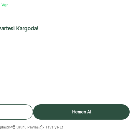
 Var
artesi Kargoda!
Hemen Al
ılaştır
Ürünü Paylaş
Tavsiye Et