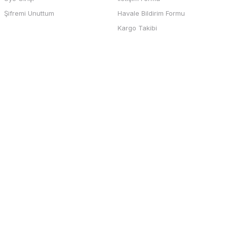
b sayfası ve odeme kolay , büyük
Şifremi Unuttum
Havale Bildirim Formu
teşekkürler
Kargo Takibi