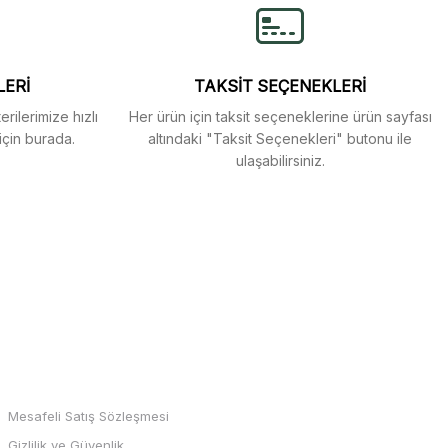
LERİ
TAKSİT SEÇENEKLERİ
rilerimize hızlı
Her ürün için taksit seçeneklerine ürün sayfası
için burada.
altındaki "Taksit Seçenekleri" butonu ile
ulaşabilirsiniz.
MARKALAR
Mesafeli Satış Sözleşmesi
Gizlilik ve Güvenlik