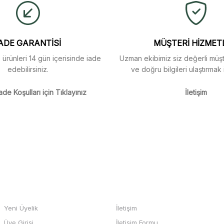
Yorum Yaz
Soru Sor
arı menü seçeneklerinde
ADE GARANTİSİ
MÜŞTERİ HİZMET
z ürünleri 14 gün içerisinde iade
Uzman ekibimiz siz değerli müşte
edebilirsiniz.
ve doğru bilgileri ulaştırmak 
m
ade Koşulları için Tıklayınız
İletişim
m
Gönder
HESABIM
BİZE ULAŞIN
Yeni Üyelik
İletişim
Üye Girişi
İletişim Formu