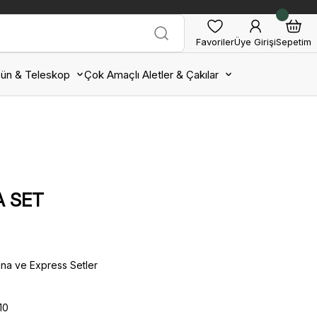
Favoriler
Üye Girişi
Sepetim
ün & Teleskop
Çok Amaçlı Aletler & Çakılar
A SET
ina ve Express Setler
10