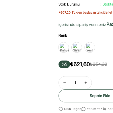
Stok Durumu
Stokta
*207,20 TL den başlayan taksitlerle!
Paz
içerisinde sipariş verirseniz
Renk
₺621,60
₺654,32
%5
Sepete Ekle
Yorum Yaz
Karş