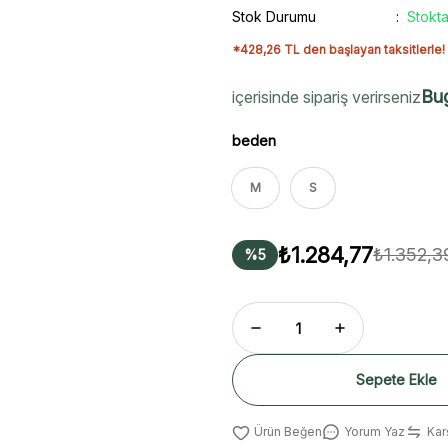
Stok Durumu
Stokta
*428,26 TL den başlayan taksitlerle!
Bu
içerisinde sipariş verirseniz
beden
M
S
₺1.284,77
₺1.352,3
%5
Sepete Ekle
Yorum Yaz
Karş