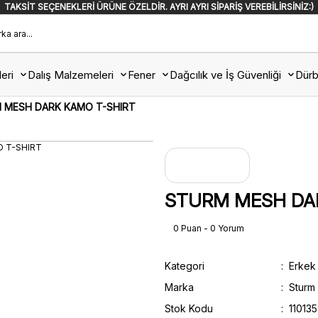
TAKSİT SEÇENEKLERİ ÜRÜNE ÖZELDİR. AYRI AYRI SİPARİŞ VEREBİLİRSİNİZ:)
eri
Dalış Malzemeleri
Fener
Dağcılık ve İş Güvenliği
Dürb
 MESH DARK KAMO T-SHIRT
STURM MESH DA
0 Puan - 0 Yorum
Kategori
Erkek
Marka
Sturm
Stok Kodu
11013