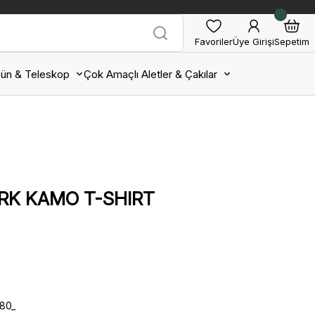
Favoriler
Üye Girişi
Sepetim
ün & Teleskop
Çok Amaçlı Aletler & Çakılar
RK KAMO T-SHIRT
580_