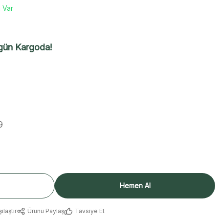
 Var
gün Kargoda!
9
Hemen Al
ılaştır
Ürünü Paylaş
Tavsiye Et