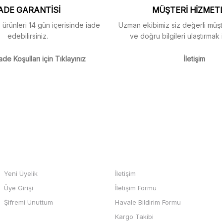
ADE GARANTİSİ
MÜŞTERİ HİZMET
z ürünleri 14 gün içerisinde iade
Uzman ekibimiz siz değerli müşte
edebilirsiniz.
ve doğru bilgileri ulaştırmak 
m
ade Koşulları için Tıklayınız
İletişim
m
Gönder
HESABIM
BİZE ULAŞIN
Yeni Üyelik
İletişim
Üye Girişi
İletişim Formu
b sayfası ve odeme kolay , büyük
Şifremi Unuttum
Havale Bildirim Formu
teşekkürler
Kargo Takibi