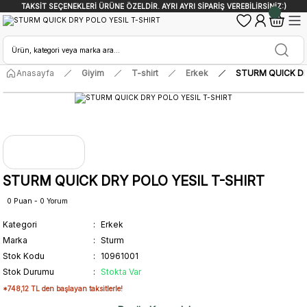
TAKSİT SEÇENEKLERİ ÜRÜNE ÖZELDİR. AYRI AYRI SİPARİŞ VEREBİLİRSİNİZ:)
Anasayfa
Giyim
T-shirt
Erkek
STURM QUICK DR
STURM QUICK DRY POLO YESIL T-SHIRT
0 Puan - 0 Yorum
Kategori
Erkek
Marka
Sturm
Stok Kodu
10961001
Stok Durumu
Stokta Var
*748,12 TL den başlayan taksitlerle!