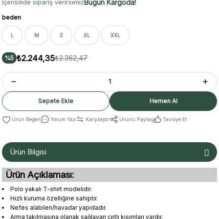
Bugün Kargoda!
içerisinde sipariş verirseniz
beden
L
M
S
XL
XXL
₺2.244,35
₺2.362,47
%5
Sepete Ekle
Hemen Al
Yorum Yaz
Karşılaştır
Ürünü Paylaş
Tavsiye Et
Ürün Bilgisi
Ürün Açıklaması:
Polo yakalı T-shirt modelidir.
Hızlı kuruma özelliğine sahiptir.
Nefes alabilen/havadar yapıdadır.
Arma takılmasına olanak sağlayan cırtlı kısımları vardır.