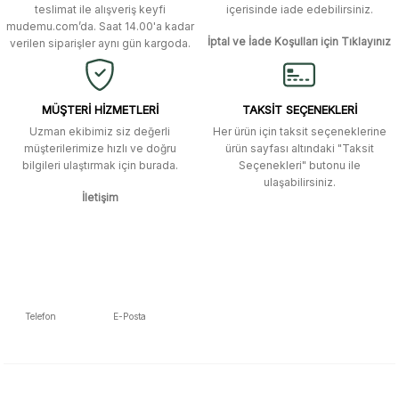
Ürün bilgilerinde hatalar bulunuyor.
Murat Duman | 17/03/2026
teslimat ile alışveriş keyfi
içerisinde iade edebilirsiniz.
mudemu.com’da. Saat 14.00'a kadar
Ürün fiyatı diğer sitelerden daha pahalı.
İptal ve İade Koşulları için Tıklayınız
verilen siparişler aynı gün kargoda.
Site güvenilir ve kullanışlı, fakat
Bu ürüne benzer farklı alternatifler olmalı.
kavela ve diğer ahşap aksesuarları
menü seçeneklerinde bulunmuyor,
spesifik olarak "kavela" terimini
MÜŞTERİ HİZMETLERİ
TAKSİT SEÇENEKLERİ
aratarak bulunabilir.
Uzman ekibimiz siz değerli
Her ürün için taksit seçeneklerine
müşterilerimize hızlı ve doğru
ürün sayfası altındaki "Taksit
M... K... | 12/12/2025
bilgileri ulaştırmak için burada.
Seçenekleri" butonu ile
Gönder
ulaşabilirsiniz.
İletişim
Ben bu kadar hızlı bir teslimat
beklemiyordum. Çok teşekkür
ederim
Fatih Manga | 28/06/2025
Ben bu kadar hızlı bir teslimat
Telefon
E-Posta
beklemiyordum. Çok teşekkür
5392223653
info@mudemu.com
ederim
Fatih Manga | 28/06/2025
E-Bülten Aboneliği