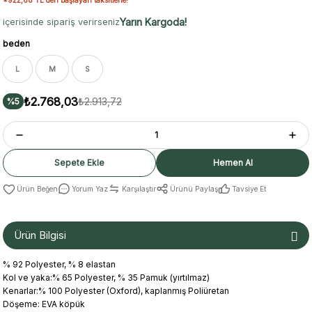
Yarın Kargoda!
içerisinde sipariş verirseniz
beden
L
M
S
₺2.768,03
₺2.913,72
%5
Sepete Ekle
Hemen Al
Yorum Yaz
Karşılaştır
Ürünü Paylaş
Tavsiye Et
Ürün Bilgisi
% 92 Polyester, % 8 elastan
Kol ve yaka:% 65 Polyester, % 35 Pamuk (yırtılmaz)
Kenarlar:% 100 Polyester (Oxford), kaplanmış Poliüretan
Döşeme: EVA köpük