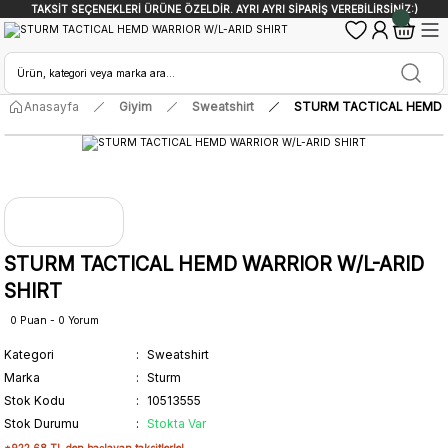
TAKSİT SEÇENEKLERİ ÜRÜNE ÖZELDİR. AYRI AYRI SİPARİŞ VEREBİLİRSİNİZ:)
Anasayfa
Giyim
Sweatshirt
STURM TACTICAL HEMD W
STURM TACTICAL HEMD WARRIOR W/L-ARID
SHIRT
0 Puan - 0 Yorum
Kategori
Sweatshirt
Marka
Sturm
Stok Kodu
10513555
Stok Durumu
Stokta Var
*922,68 TL den başlayan taksitlerle!