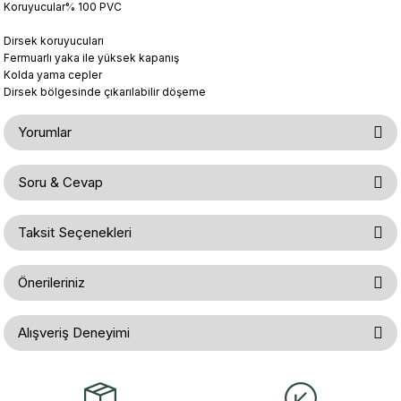
Koruyucular% 100 PVC
Dirsek koruyucuları
Fermuarlı
yaka ile yüksek kapanış
Kolda
yama cepler
Dirsek bölgesinde çıkarılabilir
döşeme
Yorumlar
Soru & Cevap
Bu ürüne ilk yorumu siz yapın!
Taksit Seçenekleri
Ürün hakkında henüz soru sorulmamış.
Yorum Yaz
Önerileriniz
Soru Sor
Bu ürünün fiyat bilgisi, resim, ürün açıklamalarında ve diğer konularda
Alışveriş Deneyimi
yetersiz gördüğünüz noktaları öneri formunu kullanarak tarafımıza
iletebilirsiniz.
Görüş ve önerileriniz için teşekkür ederiz.
Gerçekten çok hızlı ve kolay bir
alışverişti. Ürün bir gün sonra elime