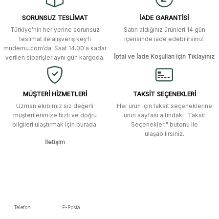
ulaştı. Mağaza yetkilileri oldukça
Ürün resmi kalitesiz, bozuk veya görüntülenemiyor.
özenli ve ilgiliydiler. Tüm sorularıma
SORUNSUZ TESLİMAT
İADE GARANTİSİ
yanıt aldım ve çözüm buldum.
Ürün açıklamasında eksik bilgiler bulunuyor.
Türkiye’nin her yerine sorunsuz
Satın aldığınız ürünleri 14 gün
Ürün bilgilerinde hatalar bulunuyor.
Murat Duman | 17/03/2026
teslimat ile alışveriş keyfi
içerisinde iade edebilirsiniz.
mudemu.com’da. Saat 14.00'a kadar
Ürün fiyatı diğer sitelerden daha pahalı.
İptal ve İade Koşulları için Tıklayınız
verilen siparişler aynı gün kargoda.
Site güvenilir ve kullanışlı, fakat
Bu ürüne benzer farklı alternatifler olmalı.
kavela ve diğer ahşap aksesuarları
menü seçeneklerinde bulunmuyor,
spesifik olarak "kavela" terimini
MÜŞTERİ HİZMETLERİ
TAKSİT SEÇENEKLERİ
aratarak bulunabilir.
Uzman ekibimiz siz değerli
Her ürün için taksit seçeneklerine
müşterilerimize hızlı ve doğru
ürün sayfası altındaki "Taksit
M... K... | 12/12/2025
bilgileri ulaştırmak için burada.
Seçenekleri" butonu ile
Gönder
ulaşabilirsiniz.
İletişim
Ben bu kadar hızlı bir teslimat
beklemiyordum. Çok teşekkür
ederim
Fatih Manga | 28/06/2025
Ben bu kadar hızlı bir teslimat
Telefon
E-Posta
beklemiyordum. Çok teşekkür
5392223653
info@mudemu.com