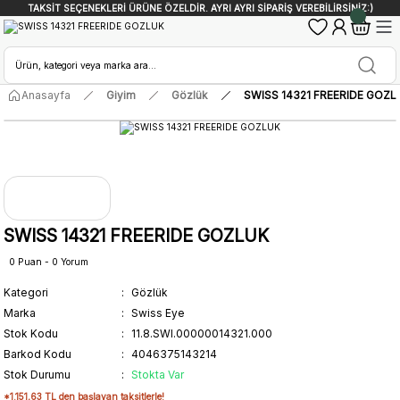
TAKSİT SEÇENEKLERİ ÜRÜNE ÖZELDİR. AYRI AYRI SİPARİŞ VEREBİLİRSİNİZ:)
Anasayfa
Giyim
Gözlük
SWISS 14321 FREERIDE GOZL
SWISS 14321 FREERIDE GOZLUK
0 Puan - 0 Yorum
Kategori
Gözlük
Marka
Swiss Eye
Stok Kodu
11.8.SWI.00000014321.000
Barkod Kodu
4046375143214
Stok Durumu
Stokta Var
*1.151,63 TL den başlayan taksitlerle!