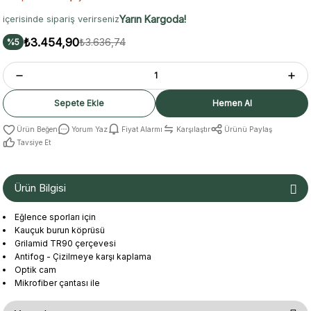
Yarın Kargoda!
içerisinde sipariş verirseniz
₺3.454,90
₺3.636,74
%5
Sepete Ekle
Hemen Al
Yorum Yaz
Fiyat Alarmı
Karşılaştır
Ürünü Paylaş
Tavsiye Et
Ürün Bilgisi
Eğlence spor
ları
için
Kauçuk
burun köprüsü
Grilamid
TR90
çerçevesi
Antifog
-
Çizilmeye karşı
kaplama
O
ptik
cam
Mikrofiber
çantası
ile