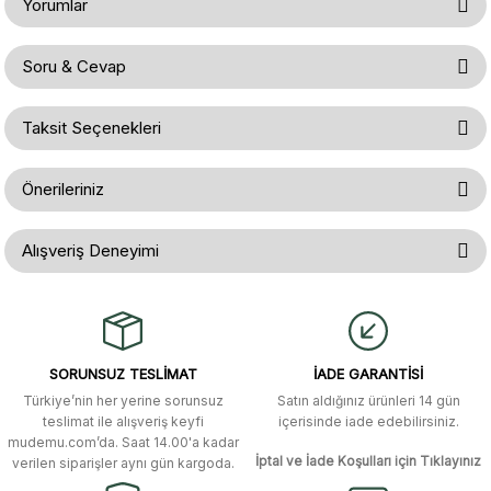
Yorumlar
Soru & Cevap
Bu ürüne ilk yorumu siz yapın!
Taksit Seçenekleri
Ürün hakkında henüz soru sorulmamış.
Yorum Yaz
Önerileriniz
Soru Sor
Bu ürünün fiyat bilgisi, resim, ürün açıklamalarında ve diğer konularda
Alışveriş Deneyimi
yetersiz gördüğünüz noktaları öneri formunu kullanarak tarafımıza
iletebilirsiniz.
Görüş ve önerileriniz için teşekkür ederiz.
Gerçekten çok hızlı ve kolay bir
alışverişti. Ürün bir gün sonra elime
ulaştı. Mağaza yetkilileri oldukça
Ürün resmi kalitesiz, bozuk veya görüntülenemiyor.
özenli ve ilgiliydiler. Tüm sorularıma
SORUNSUZ TESLİMAT
İADE GARANTİSİ
yanıt aldım ve çözüm buldum.
Ürün açıklamasında eksik bilgiler bulunuyor.
Türkiye’nin her yerine sorunsuz
Satın aldığınız ürünleri 14 gün
Ürün bilgilerinde hatalar bulunuyor.
Murat Duman | 17/03/2026
teslimat ile alışveriş keyfi
içerisinde iade edebilirsiniz.
mudemu.com’da. Saat 14.00'a kadar
Ürün fiyatı diğer sitelerden daha pahalı.
İptal ve İade Koşulları için Tıklayınız
verilen siparişler aynı gün kargoda.
Site güvenilir ve kullanışlı, fakat
Bu ürüne benzer farklı alternatifler olmalı.