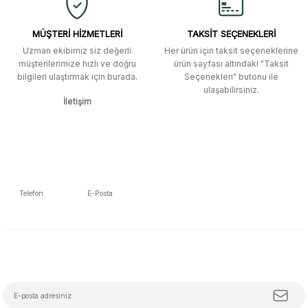
kavela ve diğer ahşap aksesuarları
menü seçeneklerinde bulunmuyor,
spesifik olarak "kavela" terimini
MÜŞTERİ HİZMETLERİ
TAKSİT SEÇENEKLERİ
aratarak bulunabilir.
Uzman ekibimiz siz değerli
Her ürün için taksit seçeneklerine
müşterilerimize hızlı ve doğru
ürün sayfası altındaki "Taksit
M... K... | 12/12/2025
bilgileri ulaştırmak için burada.
Seçenekleri" butonu ile
Gönder
ulaşabilirsiniz.
İletişim
Ben bu kadar hızlı bir teslimat
beklemiyordum. Çok teşekkür
ederim
Fatih Manga | 28/06/2025
Ben bu kadar hızlı bir teslimat
Telefon
E-Posta
beklemiyordum. Çok teşekkür
5392223653
info@mudemu.com
ederim
Fatih Manga | 28/06/2025
E-Bülten Aboneliği
Tüm trendleri, iş birliklerini ve özel kampanyaları keşfetmeye hazır ol!
Ürün ve satıcı arkadaşı tavsiye
ederim