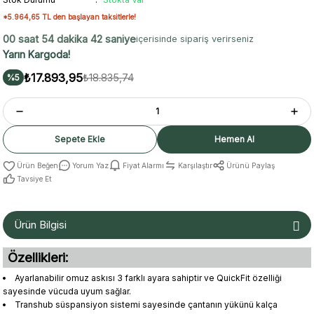
*5.964,65 TL den başlayan taksitlerle!
00 saat 54 dakika 42 saniye
içerisinde sipariş verirseniz
Yarın Kargoda!
₺17.893,95
₺18.835,74
%5
Sepete Ekle
Hemen Al
Yorum Yaz
Fiyat Alarmı
Karşılaştır
Ürünü Paylaş
Tavsiye Et
Ürün Bilgisi
Özellikleri:
Ayarlanabilir omuz askısı 3 farklı ayara sahiptir ve QuickFit özelliği
sayesinde vücuda uyum sağlar.
Transhub süspansiyon sistemi sayesinde çantanın yükünü kalça