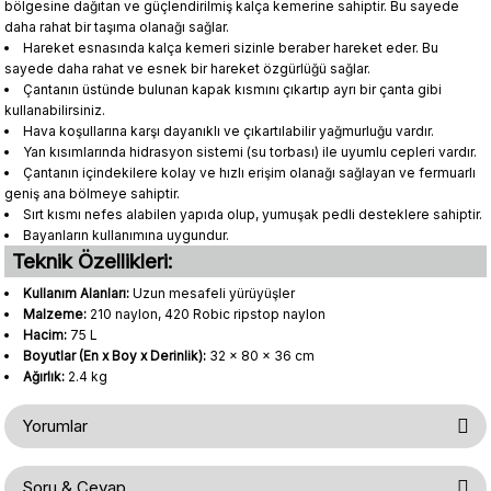
bölgesine dağıtan ve güçlendirilmiş kalça kemerine sahiptir. Bu sayede
daha rahat bir taşıma olanağı sağlar.
Hareket esnasında kalça kemeri sizinle beraber hareket eder. Bu
sayede daha rahat ve esnek bir hareket özgürlüğü sağlar.
Çantanın üstünde bulunan kapak kısmını çıkartıp ayrı bir çanta gibi
kullanabilirsiniz.
Hava koşullarına karşı dayanıklı ve çıkartılabilir yağmurluğu vardır.
Yan kısımlarında hidrasyon sistemi (su torbası) ile uyumlu cepleri vardır.
Çantanın içindekilere kolay ve hızlı erişim olanağı sağlayan ve fermuarlı
geniş ana bölmeye sahiptir.
Sırt kısmı nefes alabilen yapıda olup, yumuşak pedli desteklere sahiptir.
Bayanların kullanımına uygundur.
Teknik Özellikleri:
Kullanım Alanları:
Uzun mesafeli yürüyüşler
Malzeme:
210 naylon, 420 Robic ripstop naylon
Hacim:
75 L
Boyutlar (En x Boy x Derinlik):
32 x 80 x 36 cm
Ağırlık:
2.4 kg
Yorumlar
Soru & Cevap