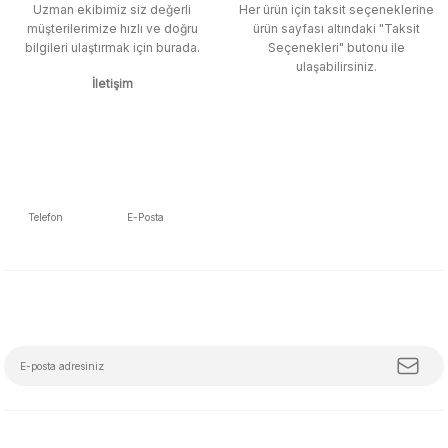
Uzman ekibimiz siz değerli
Her ürün için taksit seçeneklerine
müşterilerimize hızlı ve doğru
ürün sayfası altındaki "Taksit
M... K... | 12/12/2025
bilgileri ulaştırmak için burada.
Seçenekleri" butonu ile
Gönder
ulaşabilirsiniz.
İletişim
Ben bu kadar hızlı bir teslimat
beklemiyordum. Çok teşekkür
ederim
Fatih Manga | 28/06/2025
Ben bu kadar hızlı bir teslimat
Telefon
E-Posta
beklemiyordum. Çok teşekkür
5392223653
info@mudemu.com
ederim
Fatih Manga | 28/06/2025
E-Bülten Aboneliği
Tüm trendleri, iş birliklerini ve özel kampanyaları keşfetmeye hazır ol!
Ürün ve satıcı arkadaşı tavsiye
ederim
Z... S... | 08/05/2025
çok kısa sürede geldi . Ürünler