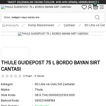
TAKSİT SEÇENEKLERİ ÜRÜNE ÖZELDİR. AYRI AYRI SİPARİŞ VEREBİLİRSİNİZ:)
0
Anasayfa
Kamp Malzemeleri
Çantalar
60 Litre ve Üstü
THULE GUIDEPOST 75 L BORDO BAYAN SIRT
CANTASI
0 Puan - 0 Yorum
Kategori
60 Litre ve Üstü Sırt Çantaları
Marka
Thule
Stok Kodu
06.0.THU.00000222103.000
Barkod Kodu
091021468184
Stok Durumu
Stokta Var