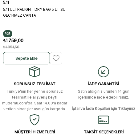
5.11
5.11 ULTRALIGHT DRY BAG 5 LT SU
GECIRMEZ CANTA
%5
₺1.759,00
₺1.851,58
Sepete Ekle
SORUNSUZ TESLİMAT
İADE GARANTİSİ
Türkiye’nin her yerine sorunsuz
Satın aldığınız ürünleri 14 gün
teslimat ile alışveriş keyfi
içerisinde iade edebilirsiniz.
mudemu.com’da. Saat 14.00'a kadar
İptal ve İade Koşulları için Tıklayınız
verilen siparişler aynı gün kargoda.
MÜŞTERİ HİZMETLERİ
TAKSİT SEÇENEKLERİ