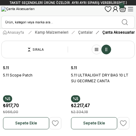
TAKSİT SEÇENEKLERİ ÜRÜNE ÖZELDİR. AYRI AYRI SİPARİŞ VEREBİLİRSİNİZ:)
Anasayfa
Kamp Malzemeleri
Çantalar
Çanta Aksesuarları
SIRALA
5.11
5.11
5.11 Scope Patch
5.11 ULTRALIGHT DRY BAG 10 LT
SU GECIRMEZ CANTA
%5
%5
₺917,70
₺2.217,47
₺966,00
₺2.334,18
Sepete Ekle
Sepete Ekle