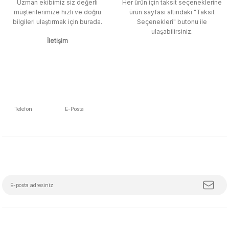
Uzman ekibimiz siz değerli
Her ürün için taksit seçeneklerine
müşterilerimize hızlı ve doğru
ürün sayfası altındaki "Taksit
bilgileri ulaştırmak için burada.
Seçenekleri" butonu ile
ulaşabilirsiniz.
İletişim
Telefon
E-Posta
5392223653
info@mudemu.com
E-Bülten Aboneliği
Tüm trendleri, iş birliklerini ve özel kampanyaları keşfetmeye hazır ol!